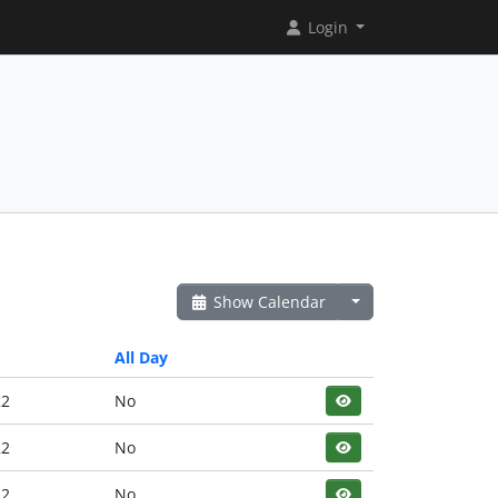
Login
Show Calendar
All Day
22
No
22
No
22
No