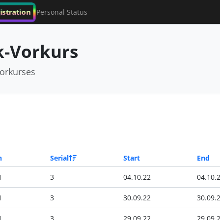
istration
Personal Status
-Vorkurs
orkurses
n
Serial
Start
End
1
3
04.10.22
04.10.
1
3
30.09.22
30.09.
1
3
29.09.22
29.09.