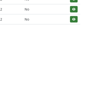
22
No
22
No