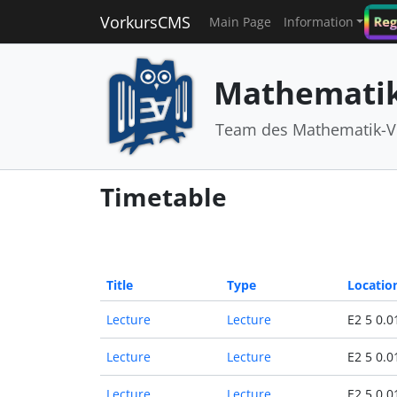
VorkursCMS
Reg
Main Page
Information
Mathematik
Team des Mathematik-V
Timetable
Title
Type
Locatio
Lecture
Lecture
E2 5 0.0
Lecture
Lecture
E2 5 0.0
Lecture
Lecture
E2 5 0.0