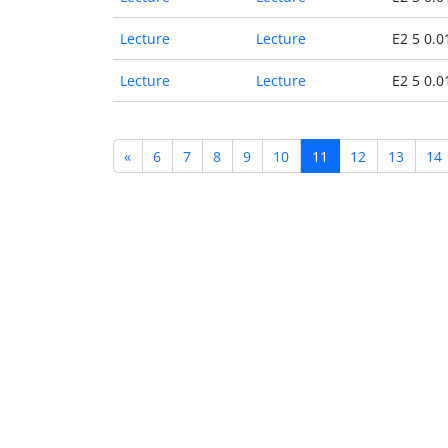
Lecture
Lecture
E2 5 0.0
Lecture
Lecture
E2 5 0.0
«
6
7
8
9
10
11
12
13
14