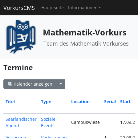
VorkursCMS
Hauptseite
Informationen
Mathematik-Vorkurs
Team des Mathematik-Vorkurses
Termine
Kalender anzeigen
Titel
Type
Location
Serial
Start
Saarländischer
Soziale
Campuswiese
17.09.21
Abend
Events
Vorlesung
Vorlesungen
1
20.09.21