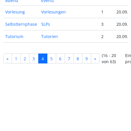
Abend
Events
Vorlesung
Vorlesungen
1
20.09.2
Selbstlernphase
SLPs
3
20.09.2
Tutorium
Tutorien
2
20.09.2
(16 - 20
Ei
«
1
2
3
4
5
6
7
8
9
»
von 63)
pro