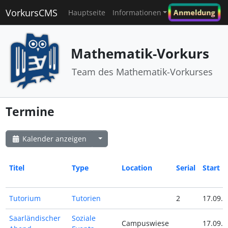
VorkursCMS
Anmeldung
Hauptseite
Informationen
Mathematik-Vorkurs
Team des Mathematik-Vorkurses
Termine
Kalender anzeigen
Titel
Type
Location
Serial
Start
Tutorium
Tutorien
2
17.09.2
Saarländischer
Soziale
Campuswiese
17.09.2