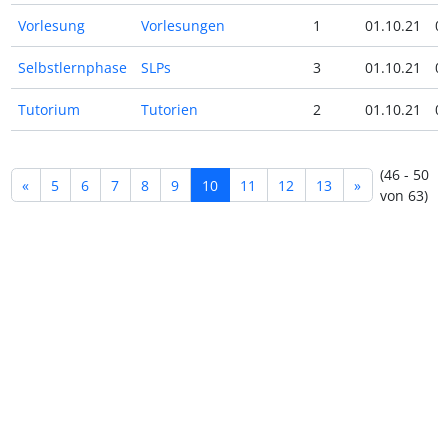
Vorlesung
Vorlesungen
1
01.10.21
0
Selbstlernphase
SLPs
3
01.10.21
0
Tutorium
Tutorien
2
01.10.21
0
(46 - 50
«
5
6
7
8
9
10
11
12
13
»
von 63)