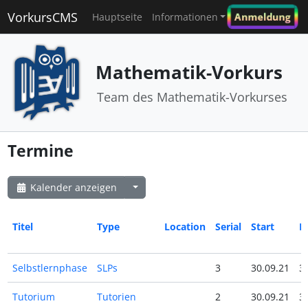
VorkursCMS
Anmeldung
Hauptseite
Informationen
Mathematik-Vorkurs
Team des Mathematik-Vorkurses
Termine
Kalender anzeigen
Titel
Type
Location
Serial
Start
E
Selbstlernphase
SLPs
3
30.09.21
3
Tutorium
Tutorien
2
30.09.21
3