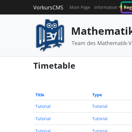
VorkursCMS
Reg
Main Page
Information
Mathematik
Team des Mathematik-V
Timetable
Title
Type
Tutorial
Tutorial
Tutorial
Tutorial
Tutorial
Tutorial