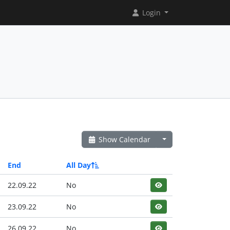
Login
Show Calendar
End
All Day
22.09.22
No
23.09.22
No
26.09.22
No