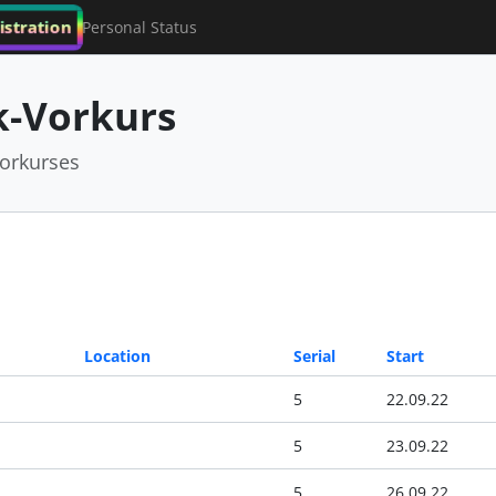
istration
Personal Status
-Vorkurs
orkurses
Location
Serial
Start
5
22.09.22
5
23.09.22
5
26.09.22