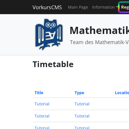
VorkursCMS
Reg
Main Page
Information
Mathematik
Team des Mathematik-V
Timetable
Title
Type
Locati
Tutorial
Tutorial
Tutorial
Tutorial
Tutorial
Tutorial