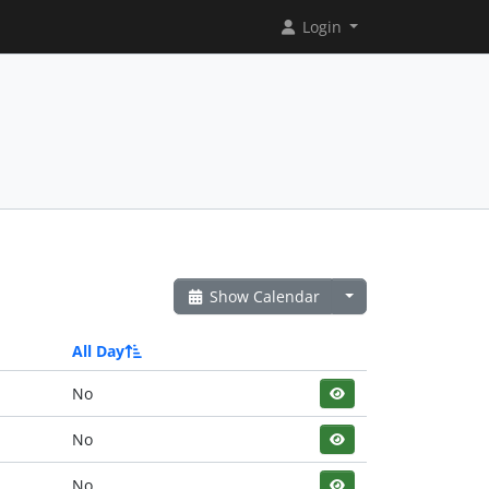
Login
Show Calendar
All Day
No
No
No