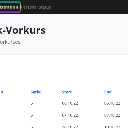
istration
Personal Status
-Vorkurs
orkurses
on
Serial
Start
End
5
06.10.22
06.10.22
5
07.10.22
07.10.22
5
10.10.22
10.10.22