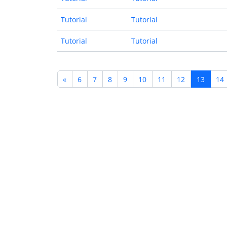
Tutorial
Tutorial
Tutorial
Tutorial
«
6
7
8
9
10
11
12
13
14