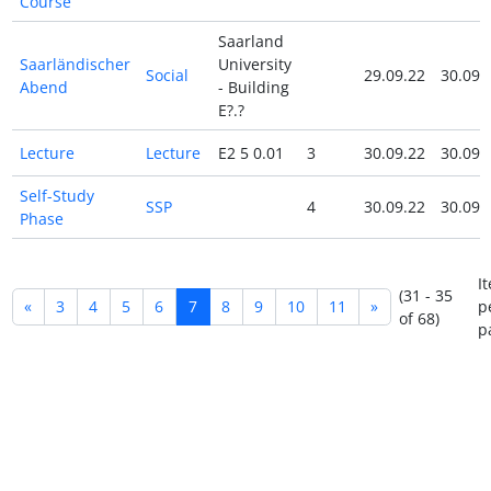
Course
Saarland
Saarländischer
University
Social
29.09.22
30.09.
Abend
- Building
E?.?
Lecture
Lecture
E2 5 0.01
3
30.09.22
30.09.
Self-Study
SSP
4
30.09.22
30.09.
Phase
I
(31 - 35
«
3
4
5
6
7
8
9
10
11
»
p
of 68)
p