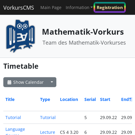
VorkursCMS
Registration
Main Page
Information
Mathematik-Vorkurs
Team des Mathematik-Vorkurses
Timetable
Show Calendar
Title
Type
Location
Serial
Start
End
Tutorial
Tutorial
5
29.09.22
29.09.
Language
Lecture
C5 4 3.20
6
29.09.22
29.09.