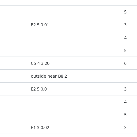
5
E2 5 0.01
3
4
5
C5 4 3.20
6
outside near B8 2
E2 5 0.01
3
4
5
E1 3 0.02
3