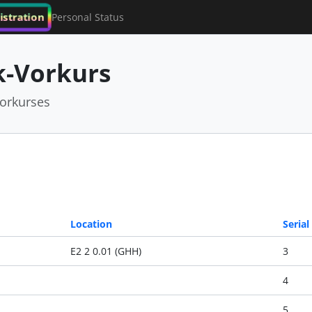
istration
Personal Status
-Vorkurs
orkurses
Location
Serial
E2 2 0.01 (GHH)
3
4
5