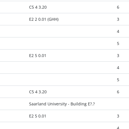
C5 4 3.20
6
E2 2 0.01 (GHH)
3
4
5
E2 5 0.01
3
4
5
C5 4 3.20
6
Saarland University - Building E?.?
E2 5 0.01
3
4