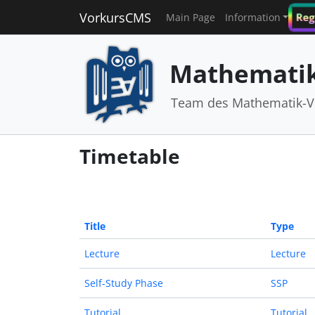
VorkursCMS
Reg
Main Page
Information
Mathematik
Team des Mathematik-V
Timetable
Title
Type
Lecture
Lecture
Self-Study Phase
SSP
Tutorial
Tutorial