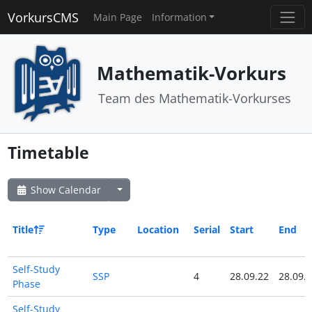
VorkursCMS
Main Page
Information
Mathematik-Vorkurs
Team des Mathematik-Vorkurses
Timetable
Show Calendar
Title
Type
Location
Serial
Start
End
Self-Study
SSP
4
28.09.22
28.09.
Phase
Self-Study