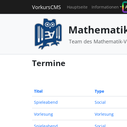
VorkursCMS
Hauptseite
Informationen
Mathematik
Team des Mathematik-V
Termine
Titel
Type
Spieleabend
Social
Vorlesung
Vorlesung
Spieleabend
Social