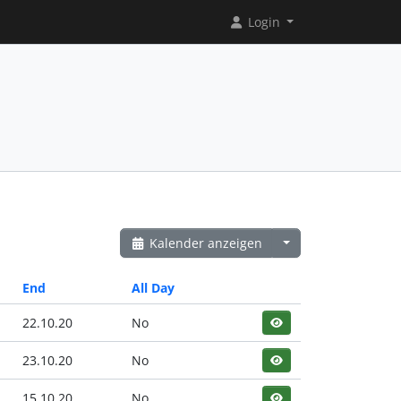
Login
Kalender anzeigen
End
All Day
22.10.20
No
23.10.20
No
15.10.20
No